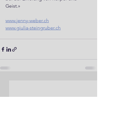
Geist.»
www.jenny-weber.ch
www.giulia-steingruber.ch