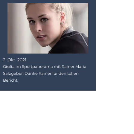
2. Okt. 2021
Giulia im Sportpanorama mit Rainer Maria
Salzgeber. Danke Rainer für den tollen
Bericht.
https://www.srf.ch/play/tv/redirect/detail/a4d7
b0a0-3456-4b5b-bb8f-91a83993d67f
Previous
Next
AGB
DATENSCHUTZ
IMPRESSUM